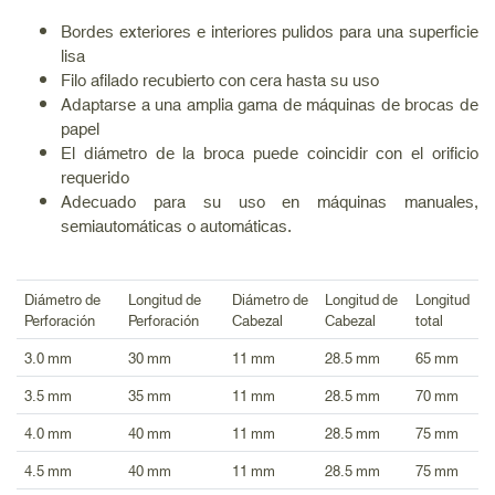
Bordes exteriores e interiores pulidos para una superficie
lisa
Filo afilado recubierto con cera hasta su uso
Adaptarse a una amplia gama de máquinas de brocas de
papel
El diámetro de la broca puede coincidir con el orificio
requerido
Adecuado para su uso en máquinas manuales,
semiautomáticas o automáticas.
Diámetro de
Longitud de
Diámetro de
Longitud de
Longitud
Perforación
Perforación
Cabezal
Cabezal
total
3.0 mm
30 mm
11 mm
28.5 mm
65 mm
3.5 mm
35 mm
11 mm
28.5 mm
70 mm
4.0 mm
40 mm
11 mm
28.5 mm
75 mm
4.5 mm
40 mm
11 mm
28.5 mm
75 mm